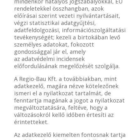
mindenkor hatályos jogszabályokkal, EU
rendeletekkel összhangban, azok
előírásai szerint vezeti nyilvántartásait,
végzi statisztikai adatgyűjtési,
adatfeldolgozási, információszolgáltatási
tevékenységét; kezeli a birtokában levő
személyes adatokat, fokozott
gondossággal jár el, amely
az adatvédelmi incidensek
előfordulásának megelőzését szolgálja.
A Regio-Bau Kft. a továbbiakban, mint
adatkezelő, magára nézve kötelezőnek
ismeri el a nyilatkozat tartalmát, de
fenntartja magának a jogot a nyilatkozat
megváltoztatására, feltéve, hogy a
változásokról kellő időben értesíti az
érintetteket.
Az adatkezelő kiemelten fontosnak tartja