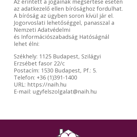
Az érintett a jogainak megsértése esetén
az adatkezelő ellen bírósághoz fordulhat.
A bíróság az ügyben soron kívül jár el.
Jogorvoslati lehetőséggel, panasszal a
Nemzeti Adatvédelmi
és Információszabadság Hatóságnál
lehet élni:
Székhely: 1125 Budapest, Szilágyi
Erzsébet fasor 22/c
Postacím: 1530 Budapest, Pf.: 5.
Telefon: +36 (1)391-1400
URL: https://naih.hu
E-mail: ugyfelszolgalat@naih.hu