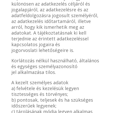
különösen az adatkezelés céljáról és
jogalapjáról, az adatkezelésre és az
adatfeldolgozásra jogosult személyéről,
az adatkezelés időtartamáról, illetve
arról, hogy kik ismerhetik meg az
adatokat. A tájékoztatásnak ki kell
terjednie az érintett adatkezeléssel
kapcsolatos jogaira és
jogorvoslati lehetőségeire is.
Korlátozás nélkül használható, általános
és egységes személyazonosító
jel alkalmazása tilos.
A kezelt személyes adatok
a) felvétele és kezelésük legyen
tisztességes és törvényes;
b) pontosak, teljesek és ha szükséges
időszerűek legyenek;
c) tárolásának módja legyen alkalmas