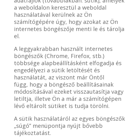
adatfájlok (továbbiakban: sütik), amelyek
a weboldalon keresztül a weboldal
használatával kerülnek az Ön
számítógépére úgy, hogy azokat az Ön
internetes böngészője menti le és tárolja
el.
A leggyakrabban használt internetes
böngészők (Chrome, Firefox, stb.)
többsége alapbeállításként elfogadja és
engedélyezi a sütik letöltését és
használatát, az viszont már Öntől
függ, hogy a böngésző beállításainak
módosításával ezeket visszautasítja vagy
letiltja, illetve Ön a már a számítógépen
lévő eltárolt sütiket is tudja törölni.
A sütik használatáról az egyes böngészők
„súgó” menüpontja nyújt bővebb
tájékoztatást.