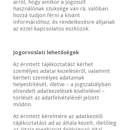
arról, hogy amikor a jogosult
használónak szüksége van rá, valóban
hozzá tudjon férni a kívánt
információhoz, és rendelkezésre álljanak
az ezzel kapcsolatos eszközök.
Jogorvoslati lehetőségek
Az érintett tájékoztatást kérhet
személyes adatai kezeléséről, valamint
kérheti személyes adatainak
helyesbítését, illetve – a jogszabályban
elrendelt adatkezelések kivételével –
törlését az adatfelvételénél jelzett
módon.
Az érintett kérelmére az adatkezelő
tájékoztatást ad az általa kezelt, illetőleg
az általa megbízott feldolgozó által