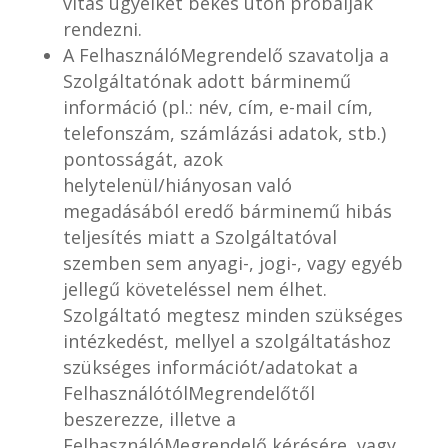
vitás ügyeiket békés úton próbálják
rendezni.
A FelhasználóMegrendelő szavatolja a
Szolgáltatónak adott bárminemű
információ (pl.: név, cím, e-mail cím,
telefonszám, számlázási adatok, stb.)
pontosságát, azok
helytelenül/hiányosan való
megadásából eredő bárminemű hibás
teljesítés miatt a Szolgáltatóval
szemben sem anyagi-, jogi-, vagy egyéb
jellegű követeléssel nem élhet.
Szolgáltató megtesz minden szükséges
intézkedést, mellyel a szolgáltatáshoz
szükséges információt/adatokat a
FelhasználótólMegrendelőtől
beszerezze, illetve a
FelhasználóMegrendelő kérésére, vagy