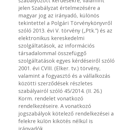
szabályozott kérdésekre, valamint
jelen Szabályzat értelmezésére a
magyar jog az irányadó, különös
tekintettel a Polgári Törvénykönyvről
szóló 2013. évi V. törvény („Ptk.”) és az
elektronikus kereskedelmi
szolgáltatások, az információs
társadalommal összefüggő
szolgáltatások egyes kérdéseiről szóló
2001. évi CVIII. (Elker. tv.) törvény,
valamint a fogyasztó és a vállalkozás
közötti szerződések részletes
szabályairól szóló 45/2014. (II. 26.)
Korm. rendelet vonatkozó
rendelkezéseire. A vonatkozó
jogszabályok kötelező rendelkezései a
felekre külön kikötés nélkül is
irányadók.