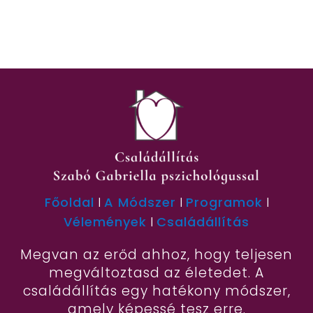
Főoldal
I
A Módszer
I
Programok
I
Vélemények
I
Családállítás
Megvan az erőd ahhoz, hogy teljesen
megváltoztasd az életedet. A
családállítás egy hatékony módszer,
amely képessé tesz erre.