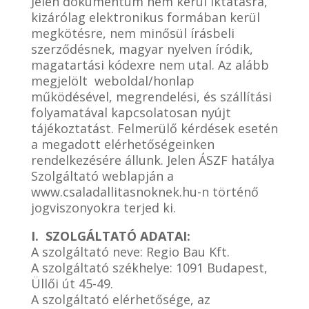
Jelen dokumentum nem kerül iktatásra,
kizárólag elektronikus formában kerül
megkötésre, nem minősül írásbeli
szerződésnek, magyar nyelven íródik,
magatartási kódexre nem utal. Az alább
megjelölt weboldal/honlap
működésével, megrendelési, és szállítási
folyamatával kapcsolatosan nyújt
tájékoztatást. Felmerülő kérdések
esetén
a megadott elérhetőségeinken
rendelkezésére állunk. Jelen ÁSZF hatálya
Szolgáltató weblapján a
www.csaladallitasnoknek.hu-n történő
jogviszonyokra terjed ki.
I. SZOLGÁLTATÓ ADATAI:
A szolgáltató neve: Regio Bau Kft.
A szolgáltató székhelye: 1091 Budapest,
Üllői út 45-49.
A szolgáltató elérhetősége, az